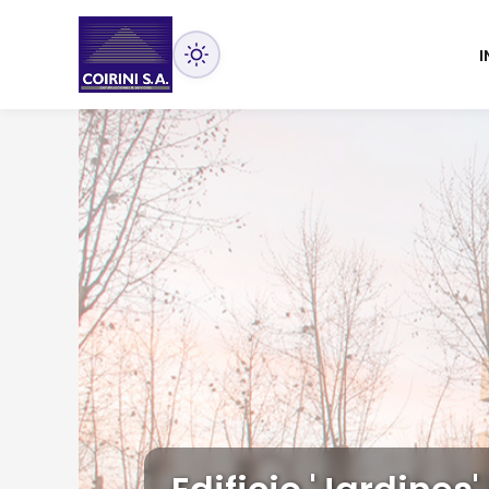
I
E.E.S.O. Nº 710 - Lo