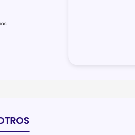
ios
OTROS