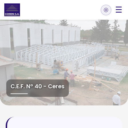
☰
C.E.F. Nº 40 - Ceres